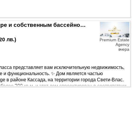
✨ Элитный дом с видом на море и собственным бассейном в «Эко-деревне Венид», Свети-Влас ✨
20 лв.
)
Premium Estate
Agency
вчера
ласса представляет вам исключительную недвижимость,
е и функциональность. ✨ Дом является частью
age в районе Кассада, на территории города Свети-Влас.
олее 200 кв.м, и этот дом спроектирован в соответствии
будет полностью завершена и роскошно меблирована (к
 процессе завершения работ). Она уникальным образо..