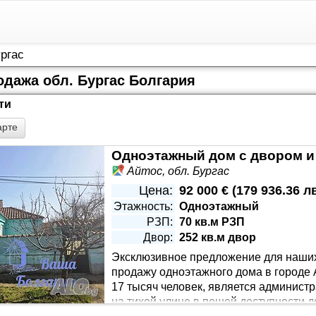
ургас
одажа обл. Бургас Болгария
ти
арте
Одноэтажный дом с двором и
Айтос, обл. Бургас
Цена:
92 000 €
(
179 936.36 л
Этажность:
Одноэтажный
РЗП:
70 кв.м РЗП
Двор:
252 кв.м двор
Эксклюзивное предложение для наши
продажу одноэтажного дома в городе А
17 тысяч человек, является админис
на тихой улице в пешей доступности д