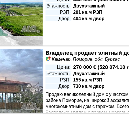
Этажность:
Двухэтажный
РЗП:
201 кв.м РЗП
Двор:
404 кв.м двор
Каменар, Поморие, обл. Бургас
Цена:
270 000 €
(
528 074.10 
Этажность:
Двухэтажный
РЗП:
155 кв.м РЗП
Двор:
730 кв.м двор
Продаю великолепный дом с участком,
района Поморие, на широкой асфальт
многокомнатный дом с гаражом. Всего
Расположен рядом с парком, церковью
 с фруктовыми деревьями и цветами. Дом одноэтажный, с и
чнено). • Во дворе есть беседка на 10-12 человек, барбекю 