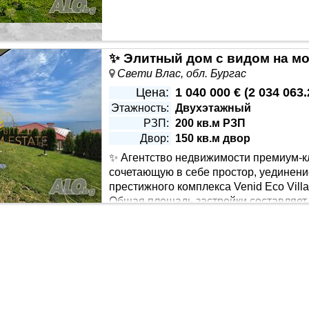
Свети Влас, обл. Бургас
Цена:
1 040 000 €
(
2 034 063.
Этажность:
Двухэтажный
РЗП:
200 кв.м РЗП
Двор:
150 кв.м двор
✨ Агентство недвижимости премиум-к
сочетающую в себе простор, уединени
престижного комплекса Venid Eco Vill
Общая площадь застройки составляет б
ндартами современной роскошной жизни. 🌅 Недвижимость 
ваши пожелания и предпочтения также могут быть учтены в