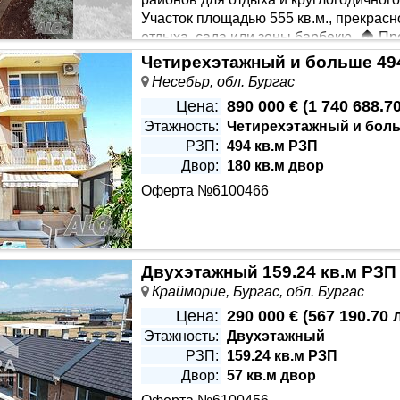
Участок площадью 555 кв.м., прекрас
отдыха, сада или зоны барбекю. 🏠 П
 Планировка: 🔹 Первый этаж - гостиная с кухней, спальня, 
Четирехэтажный и больше 494
орой этаж - три отдельные спальни. К дому примыкает пристр
Несебър, обл. Бургас
Цена:
890 000 €
(
1 740 688.70
Этажность:
Четирехэтажный и бол
РЗП:
494 кв.м РЗП
Двор:
180 кв.м двор
Оферта №6100466
Двухэтажный 159.24 кв.м РЗП 
Крайморие, Бургас, обл. Бургас
Цена:
290 000 €
(
567 190.70 
Этажность:
Двухэтажный
РЗП:
159.24 кв.м РЗП
Двор:
57 кв.м двор