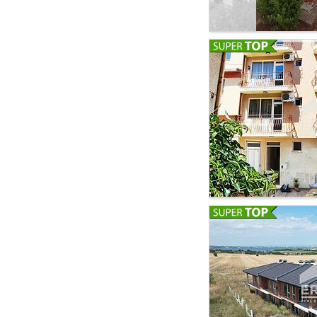
(40 кв.м. на этаж).
второй этаж. 🔹 Вт