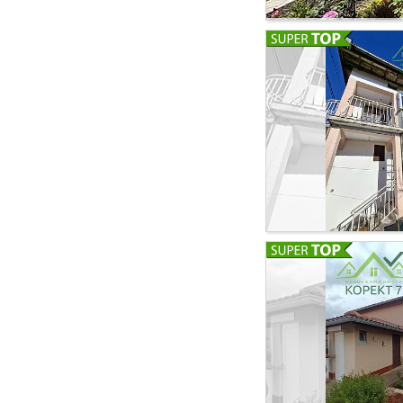
🛋️ Гостиная с кухн
крытая терраса с б