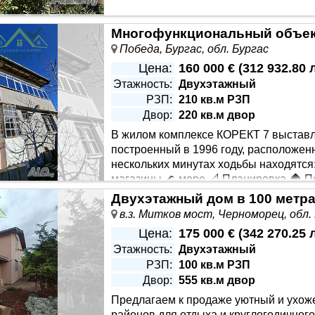
Победа, Бургас, обл. Бургас
Цена:
160 000 €
(
312 932.80 
Этажность:
Двухэтажный
РЗП:
210 кв.м РЗП
Двор:
220 кв.м двор
В жилом комплексе КОРЕКТ 7 выставл
построенный в 1996 году, расположенн
нескольких минутах ходьбы находятся:
магазины 🌊 море 📐 Планировка 🏠 Пе
ей 🛏️ Спальня 🏠 Второй этаж - 104 кв.м 🛏️ Три просторные
арбекю - идеальное место для семейных ужинов и встреч с д
в.з. Митков мост, Черноморец, обл.
Цена:
175 000 €
(
342 270.25 
Этажность:
Двухэтажный
РЗП:
100 кв.м РЗП
Двор:
555 кв.м двор
Предлагаем к продаже уютный и ухож
районов для отдыха и круглогодичного