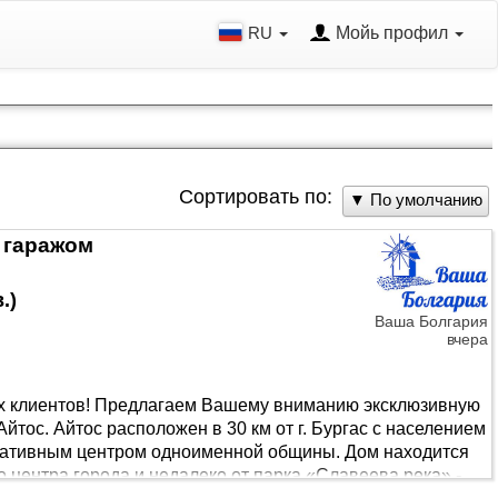
RU
Мойь профил
Сортировать по:
▼ По умолчанию
 гаражом
в.
)
Ваша Болгария
вчера
х клиентов! Предлагаем Вашему вниманию эксклюзивную
йтос. Айтос расположен в 30 км от г. Бургас с населением
тративным центром одноименной общины. Дом находится
о центра города и недалеко от парка «Славеева река» -