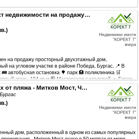
Многофункциональный объект недвижимости на продажу в Бургасе, район Победа - дом, магазин, два гаража и двор.
лв.
)
Недвижими имоти
”КОРЕКТ 7”
вчера
ен на продажу просторный двухэтажный дом,
ый на угловом участке в районе Победа, Бургас. 📍 В
 🚌 автобусная остановка 🌳 парк 🏥 поликлиника 🛒
рвый этаж - 104 кв.м 🛍️ Мастерская с кладовой 🚗 Гараж
 спальни 🍽️ Кухня с обеденной зоной 🔥 Просторная
Двухэтажный дом в 100 метрах от пляжа - Митков Мост, Черноморец
рузьями. 🏠 Третий этаж ..
 Бургас
лв.
)
Недвижими имоти
”КОРЕКТ 7”
вчера
енный дом, расположенный в одном из самых популярных
 проживания - Митков Мост, всего в 50 метрах от моря.