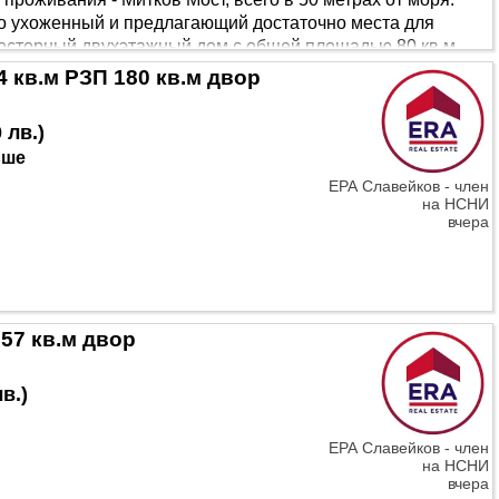
но ухоженный и предлагающий достаточно места для
росторный двухэтажный дом с общей площадью 80 кв.м.
ванная комната с туалетом и внутренняя лестница на
 кв.м РЗП 180 кв.м двор
ойка, включающая: 🍽️ Летнюю к..
 лв.
)
ьше
ЕРА Славейков - член
на НСНИ
вчера
57 кв.м двор
лв.
)
ЕРА Славейков - член
на НСНИ
вчера