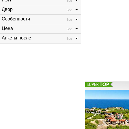
главной зоны отды
Все
Спокойный жилой р
Двор
Все
Особенности
Все
Цена
Все
Анкеты после
Все