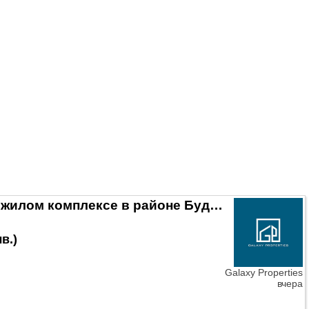
едалеко есть железнодорожная и автобусная станции.
 дома с дворами). Предлагаемый дом состо..
Трехэтажный дом в закрытом жилом комплексе в районе Буджака.
лв.
)
Galaxy Properties
вчера