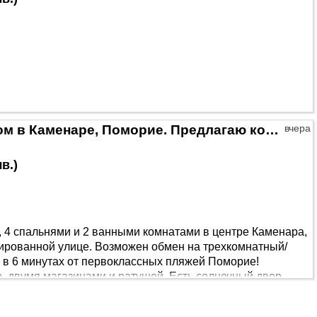
Владелец продает элитный дом в Каменаре, Поморие. Предлагаю комиссионные брокерам!
вчера
лв.
)
 4 спальнями и 2 ванными комнатами в центре Каменара,
ированной улице. Возможен обмен на трехкомнатный/
 в 6 минутах от первоклассных пляжей Поморие!
, двумя магазинами и ратушей. Есть солнечный двор
спользуемым вторым этажом!!! Общая площадь 74 кв.м и
и раковина на открытом воздухе с горячей водой и