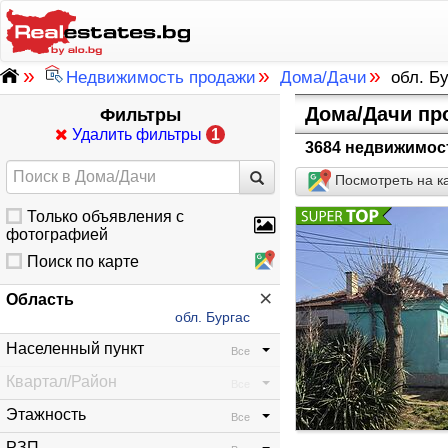
»
»
»
Недвижимость продажи
Дома/Дачи
обл. Б
Дома/Дачи пр
Фильтры
Удалить фильтры
1
3684 недвижимос
Посмотреть на к
Только объявления с
фотографией
Поиск по карте
×
Область
обл. Бургас
Населенный пункт
Все
Квартал/Район
Все
Этажность
Все
РЗП