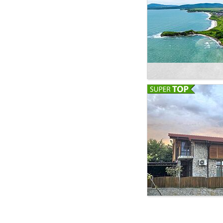
площадью 725 кв.м
155 кв.м (будет уто