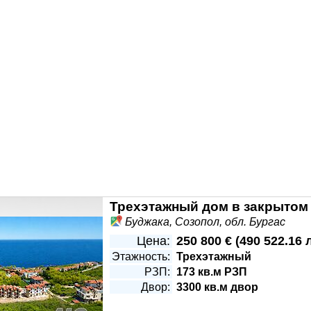
ха с игровыми площадками и прогулочными зонами. Также н
айон с преимущественно малоэтажной застройкой (частные
Буджака, Созопол, обл. Бургас
Цена:
250 800 €
(
490 522.16 
Этажность:
Трехэтажный
РЗП:
173 кв.м РЗП
Двор:
3300 кв.м двор