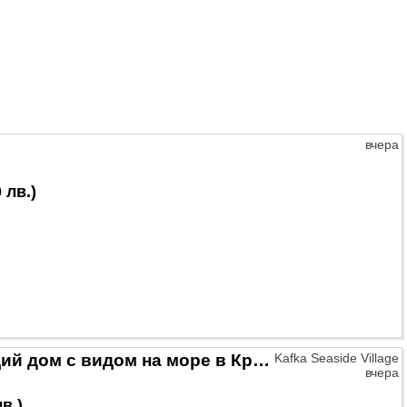
вчера
 лв.
)
Двухэтажный отдельно стоящий дом с видом на море в Крайморие
Kafka Seaside Village
вчера
лв.
)