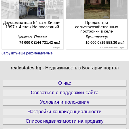
Двухкомнатная 54 кв.м Кирпич
Продаю три
1997 г. 4 этаж Не последний
сельскохозяйственных
постройки в селе
Брашляница, муниципалитет
Център, Плевен
Бръшляница
Плевен, Плевенская область.
74 000 € (144 731.42 лв.)
10 000 € (19 558.30 лв.)
вчера
с сегодняшнего дня
Загрузить еще рекомендуемые
realestates.bg
- Недвижимость в Болгарии портал
О нас
Связаться с поддержки сайта
Фотоэлектрическая
продажба
электростанция 2х30кВт
Условия и положения
Новачене
Център, Плевен
Настройки конфиденциальности
42 000 € (82 144.86 лв.)
280 000 € (547 632.40 лв.)
вчера
с сегодняшнего дня
Список недвижимости на продажу