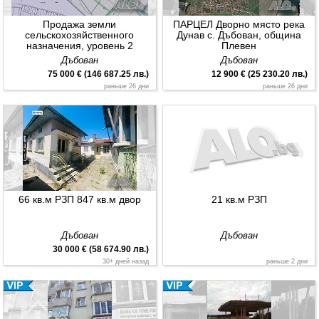
Продажа земли
ПАРЦЕЛ Дворно място река
сельскохозяйственного
Дунав с. Дъбован, община
назначения, уровень 2
Плевен
категория
Дъбован
Дъбован
75 000 € (146 687.25 лв.)
12 900 € (25 230.20 лв.)
раньше 26 дни
раньше 26 дни
66 кв.м РЗП 847 кв.м двор
21 кв.м РЗП
Дъбован
Дъбован
30 000 € (58 674.90 лв.)
30+ дней назад
раньше 2 дни