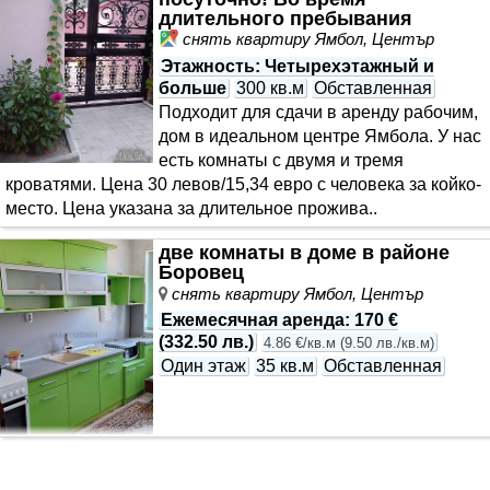
длительного пребывания
снять квартиру Ямбол, Център
Этажность
: Четырехэтажный и
больше
300 кв.м
Обставленная
Подходит для сдачи в аренду рабочим,
дом в идеальном центре Ямбола. У нас
есть комнаты с двумя и тремя
кроватями. Цена 30 левов/15,34 евро с человека за койко-
место. Цена указана за длительное прожива..
две комнаты в доме в районе
Боровец
снять квартиру Ямбол, Център
Ежемесячная аренда
:
170 €
(
332.50 лв.
)
4.86 €/кв.м
(
9.50 лв./кв.м
)
Один этаж
35 кв.м
Обставленная