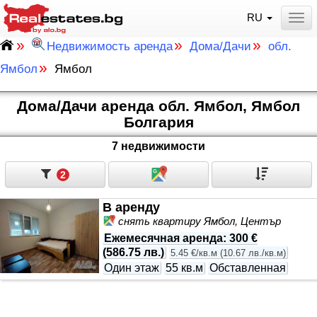
RU
Togg
»
»
»
Недвижимость аренда
Дома/Дачи
обл.
»
Ямбол
Ямбол
Дома/Дачи аренда обл. Ямбол, Ямбол
Болгария
7 недвижимости
2
В аренду
снять квартиру Ямбол, Център
Ежемесячная аренда
:
300 €
(
586.75 лв.
)
5.45 €/кв.м
(
10.67 лв./кв.м
)
Один этаж
55 кв.м
Обставленная