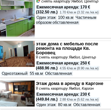
снять квартиру Ямбол, Център
Ежемесячная аренда
:
170 €
(
332.50 лв.
)
1.70 €/кв.м
(
3.32 лв./кв.м
)
Один этаж
100 кв.м
Частичным
образом обставленная
этаж дома с мебелью после
ремонта на площади ​Кв.
Боровец
снять квартиру Ямбол, Център
Ежемесячная аренда
:
250 €
(
488.96 лв.
)
4.55 €/кв.м
(
8.90 лв./кв.м
)
Одноэтажный
55 кв.м
Обставленная
Этаж дома в аренду в Каргоне
снять квартиру Ямбол, Каргон
Ежемесячная аренда
:
230 €
(
449.84 лв.
)
2.88 €/кв.м
(
5.62 лв./кв.м
)
Один этаж
80 кв.м
Обставленная